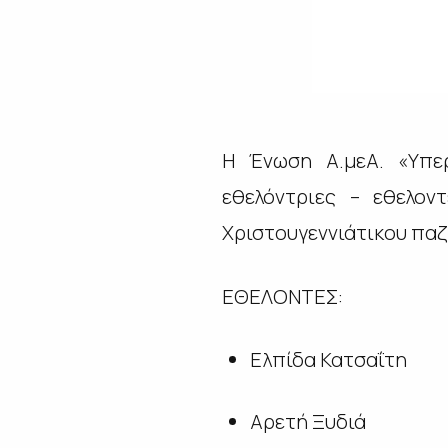
Η Ένωση Α.μεΑ. «Υπερ
εθελόντριες – εθελο
Χριστουγεννιάτικου παζ
ΕΘΕΛΟΝΤΕΣ:
Ελπίδα Κατσαΐτη
Αρετή Ξυδιά