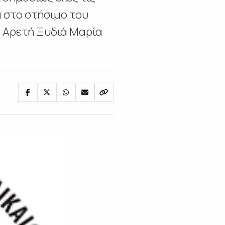
ά στο στήσιμο του
η Αρετή Ξυδιά Μαρία