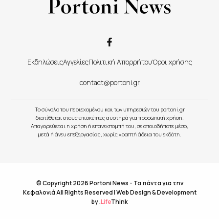
Εκδηλώσεις
Αγγελίες
Πολιτική Απορρήτου
Όροι χρήσης
contact@portoni.gr
Το σύνολο του περιεχομένου και των υπηρεσιών του portoni.gr
διατίθεται στους επισκέπτες αυστηρά για προσωπική χρήση.
Απαγορεύεται η χρήση ή επανεκπομπή του, σε οποιοδήποτε μέσο,
μετά ή άνευ επεξεργασίας, χωρίς γραπτή άδεια του εκδότη.
© Copyright 2026 Portoni News - Τα πάντα για την
Κεφαλονιά All Rights Reserved |
Web Design & Development
by
.
Life
Think