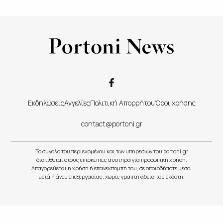
Εκδηλώσεις
Αγγελίες
Πολιτική Απορρήτου
Όροι χρήσης
contact@portoni.gr
Το σύνολο του περιεχομένου και των υπηρεσιών του portoni.gr
διατίθεται στους επισκέπτες αυστηρά για προσωπική χρήση.
Απαγορεύεται η χρήση ή επανεκπομπή του, σε οποιοδήποτε μέσο,
μετά ή άνευ επεξεργασίας, χωρίς γραπτή άδεια του εκδότη.