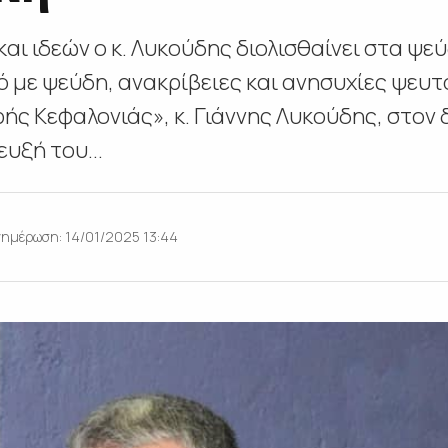
ι ιδεών ο κ. Λυκούδης διολισθαίνει στα ψεύ
με ψεύδη, ανακρίβειες και ανησυχίες ψευτ
ής Κεφαλονιάς», κ. Γιάννης Λυκούδης, στον 
ευξή του...
νημέρωση: 14/01/2025 13:44