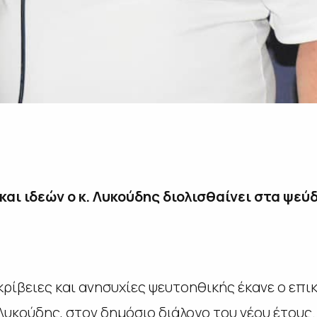
αι ιδεών ο κ. Λυκούδης διολισθαίνει στα ψεύ
κρίβειες και ανησυχίες ψευτοηθικής έκανε ο επι
 Λυκούδης, στον δημόσιο διάλογο του νέου έτους.