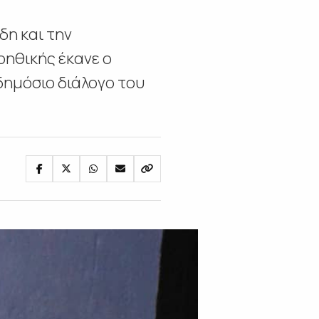
δη και την
οηθικής έκανε ο
δημόσιο διάλογο του