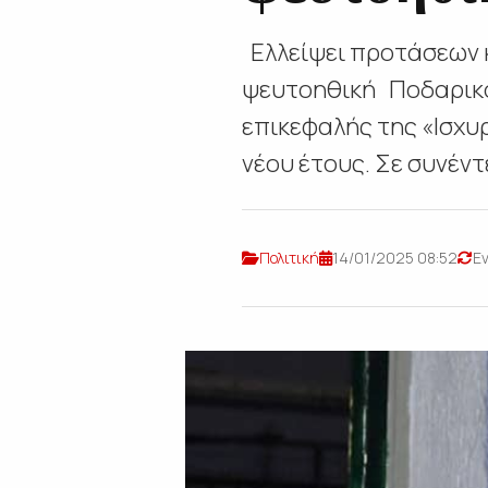
Ελλείψει προτάσεων κα
ψευτοηθική Ποδαρικό 
επικεφαλής της «Ισχυρ
νέου έτους. Σε συνέντ
Πολιτική
14/01/2025 08:52
Ε