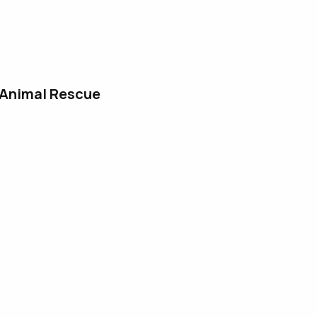
(Animal
R
escue