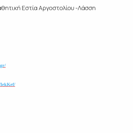
αθητική Εστία Αργοστολίου -Λάσση
gr/
/IekKef/