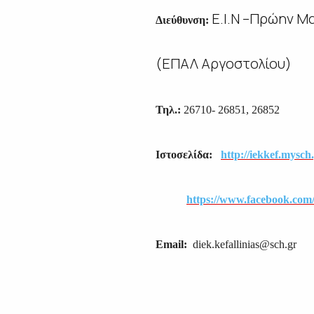
Ε.Ι.Ν –Πρώην Μ
Διεύθυνση:
(ΕΠΑΛ Αργοστολίου)
Τηλ.:
26710- 26851, 26852
Ιστοσελίδα:
http://iekkef.mysch.
https://www.facebook.com
Email:
diek.kefallinias@sch.g
r