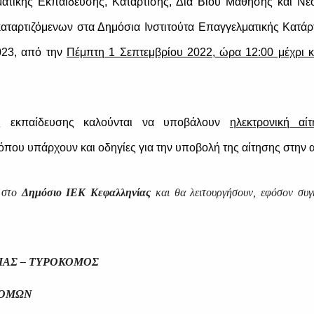
ατικής Εκπαίδευσης, Κατάρτισης, Διά Βίου Μάθησης και Νεο
αταρτιζόμενων στα Δημόσια Ινστιτούτα Επαγγελματικής Κατάρ
2023, από την
Πέμπτη 1 Σεπτεμβρίου 2022, ώρα 12:00 μέχρι κ
ας εκπαίδευσης καλούνται να υποβάλουν
ηλεκτρονική α
όπου υπάρχουν και οδηγίες για την υποβολή της αίτησης
στην 
ί στο
Δημόσιο ΙΕΚ Κεφαλληνίας
και θα λειτουργήσουν, εφόσον συγ
ΙΑΣ – ΤΥΡΟΚΟΜΟΣ
ΚΟΜΩΝ