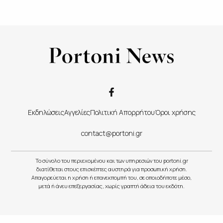
Εκδηλώσεις
Αγγελίες
Πολιτική Απορρήτου
Όροι χρήσης
contact@portoni.gr
Το σύνολο του περιεχομένου και των υπηρεσιών του portoni.gr
διατίθεται στους επισκέπτες αυστηρά για προσωπική χρήση.
Απαγορεύεται η χρήση ή επανεκπομπή του, σε οποιοδήποτε μέσο,
μετά ή άνευ επεξεργασίας, χωρίς γραπτή άδεια του εκδότη.