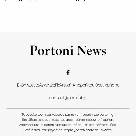
Εκδηλώσεις
Αγγελίες
Πολιτική Απορρήτου
Όροι χρήσης
contact@portoni.gr
Το σύνολο του περιεχομένου και των υπηρεσιών του portoni.gr
διατίθεται στους επισκέπτες αυστηρά για προσωπική χρήση.
Απαγορεύεται η χρήση ή επανεκπομπή του, σε οποιοδήποτε μέσο,
μετά ή άνευ επεξεργασίας, χωρίς γραπτή άδεια του εκδότη.