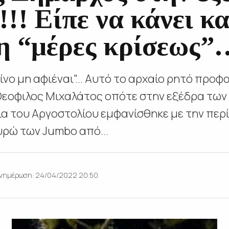
!! Είπε να κάνει κα
η “μέρες κρίσεως”
είνο μη αφιέναι"... Αυτό το αρχαίο ρητό προ
Θεοφιλος Μιχαλάτος οπότε στην εξέδρα των
α του Αργοστολίου εμφανίσθηκε με την περ
ρώ των Jumbo από...
νημέρωση: 24/04/2022 20:50