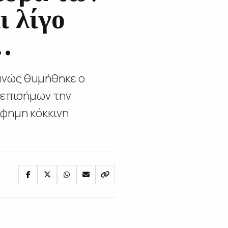
ι λίγο
…
φανώς θυμήθηκε ο
 επισήμων την
ίφημη κόκκινη