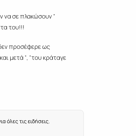
ν να σε πλακώσουν ”
τα του!!!
 δεν προσέφερε ως
ι μετά “, “του κράταγε
 όλες τις ειδήσεις.