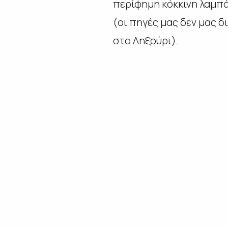
περίφημη κόκκινη λαμπά
(οι πηγές μας δεν μας 
στο Ληξούρι).