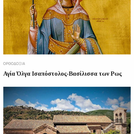
ΟΡΘΟΔΟΞΊΑ
Αγία Όλγα Ισαπόστολος-Βασίλισσα των Ρως