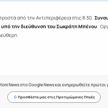
προστά από την Αντιπεριφέρεια
στις 8:30,
Συναυ
 υπό την διεύθυνση του Σωκράτη Μπένου
.
Ορ
λεύθερη.
toni News στο Google News και ενημερωθείτε πρώτοι για
Προσθέστε μας στις Προτιμώμενες Πηγές
G