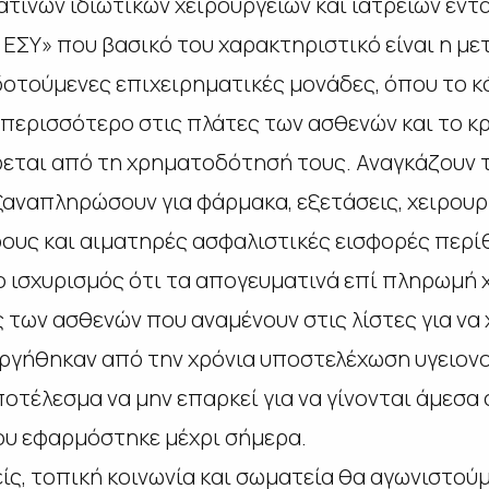
ινών ιδιωτικών χειρουργείων και ιατρείων εντ
ο ΕΣΥ» που βασικό του χαρακτηριστικό είναι η 
οτούμενες επιχειρηματικές μονάδες, όπου το κ
 περισσότερο στις πλάτες των ασθενών και το κρ
εται από τη χρηματοδότησή τους. Αναγκάζουν τ
ξαναπληρώσουν για φάρμακα, εξετάσεις, χειρουρ
ους και αιματηρές ασφαλιστικές εισφορές περί
 ισχυρισμός ότι τα απογευματινά επί πληρωμή χ
ς των ασθενών που αναμένουν στις λίστες για να
υργήθηκαν από την χρόνια υποστελέχωση υγειον
ποτέλεσμα να μην επαρκεί για να γίνονται άμεσα 
ου εφαρμόστηκε μέχρι σήμερα.
είς, τοπική κοινωνία και σωματεία θα αγωνιστο