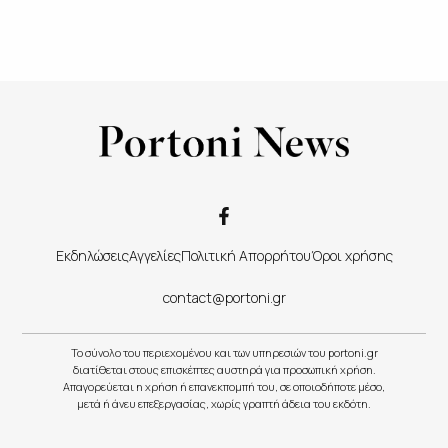
Εκδηλώσεις
Αγγελίες
Πολιτική Απορρήτου
Όροι χρήσης
contact@portoni.gr
Το σύνολο του περιεχομένου και των υπηρεσιών του portoni.gr
διατίθεται στους επισκέπτες αυστηρά για προσωπική χρήση.
Απαγορεύεται η χρήση ή επανεκπομπή του, σε οποιοδήποτε μέσο,
μετά ή άνευ επεξεργασίας, χωρίς γραπτή άδεια του εκδότη.