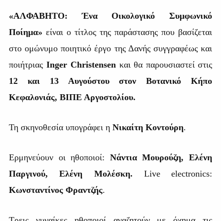
«ΑΛΦΑΒΗΤΟ: Ένα Οικολογικό Συμφωνικό
Ποίημα»
είναι ο τίτλος της παράστασης που βασίζεται
στο ομώνυμο ποιητικό έργο της Δανής συγγραφέως και
ποιήτριας
Inger Christensen
και θα παρουσιαστεί
στις
12 και 13 Αυγούστου στον Βοτανικό Κήπο
Κεφαλονιάς, ΒΙΠΕ Αργοστολίου.
Τη σκηνοθεσία υπογράφει η
Νικαίτη Κοντούρη
.
Ερμηνεύουν οι ηθοποιοί:
Νάντια Μουρούζη, Ελένη
Παργινού, Ελένη Μολέσκη.
Live
electronics
:
Κωνσταντίνος Φραντζής
.
Τρεις γυναίκες ηθοποιοί αναζητούν με όχημα τις