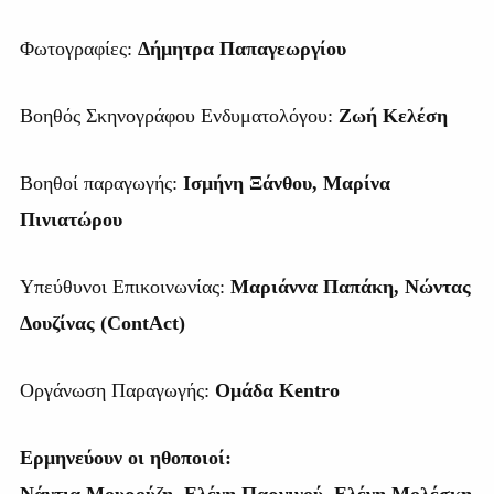
Φωτογραφίες:
Δήμητρα Παπαγεωργίου
Βοηθός Σκηνογράφου Ενδυματολόγου:
Ζωή Κελέση
Βοηθοί παραγωγής:
Ισμήνη Ξάνθου, Μαρίνα
Πινιατώρου
Υπεύθυνοι Επικοινωνίας:
Μαριάννα Παπάκη, Νώντας
Δουζίνας (
ContAct
)
Οργάνωση Παραγωγής:
Ομάδα Kentr
o
Ερμηνεύουν οι ηθοποιοί:
Νάντια Μουρούζη, Ελένη Παργινού, Ελένη Μολέσκη