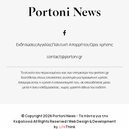
Εκδηλώσεις
Αγγελίες
Πολιτική Απορρήτου
Όροι χρήσης
contact@portoni.gr
Το σύνολο του περιεχομένου και των υπηρεσιών του portoni.gr
διατίθεται στους επισκέπτες αυστηρά για προσωπική χρήση.
Απαγορεύεται η χρήση ή επανεκπομπή του, σε οποιοδήποτε μέσο,
μετά ή άνευ επεξεργασίας, χωρίς γραπτή άδεια του εκδότη.
© Copyright 2026 Portoni News - Τα πάντα για την
Κεφαλονιά All Rights Reserved |
Web Design & Development
by
.
Life
Think