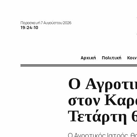
Παρασκευή 7 Αυγούστου 2026
19:24:11
Αρχική
Πολιτική
Κοι
O Αγροτι
στον Καρ
Τετάρτη 6
O Αγροτικός Ιατρός θ