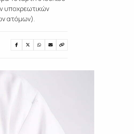
των υποχρεωτικών
ων ατόμων).