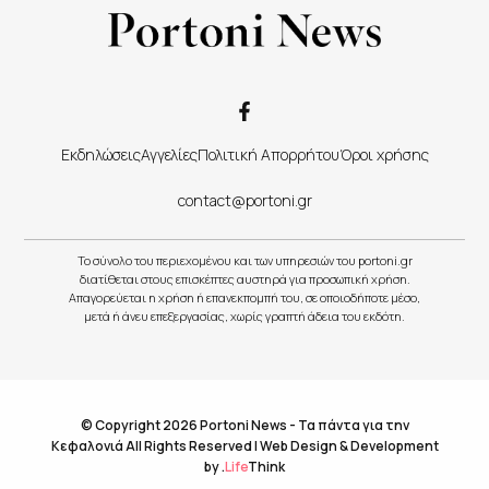
Εκδηλώσεις
Αγγελίες
Πολιτική Απορρήτου
Όροι χρήσης
contact@portoni.gr
Το σύνολο του περιεχομένου και των υπηρεσιών του portoni.gr
διατίθεται στους επισκέπτες αυστηρά για προσωπική χρήση.
Απαγορεύεται η χρήση ή επανεκπομπή του, σε οποιοδήποτε μέσο,
μετά ή άνευ επεξεργασίας, χωρίς γραπτή άδεια του εκδότη.
© Copyright 2026 Portoni News - Τα πάντα για την
Κεφαλονιά All Rights Reserved |
Web Design & Development
by
.
Life
Think