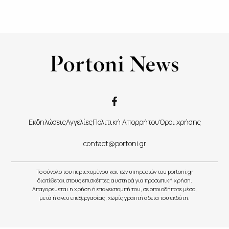
Εκδηλώσεις
Αγγελίες
Πολιτική Απορρήτου
Όροι χρήσης
contact@portoni.gr
Το σύνολο του περιεχομένου και των υπηρεσιών του portoni.gr
διατίθεται στους επισκέπτες αυστηρά για προσωπική χρήση.
Απαγορεύεται η χρήση ή επανεκπομπή του, σε οποιοδήποτε μέσο,
μετά ή άνευ επεξεργασίας, χωρίς γραπτή άδεια του εκδότη.