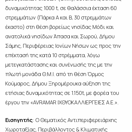
δυναμικότητας 1000 t, σε θαλάσσια έκταση 60
στρεμμάτων (Πάρκα Α και Β, 30 στρεμμάτων
έκαστο) στη θέση βορείως νησίδας Μόδι και
ανατολικά νησίδων Άπασα και Σωρού, Δήμου
Σάμης, Περιφέρειας Ιονίων Νήσων ως προς την
επέκτασή της κατά 10 στρέμματα, λόγω
μετεγκατάστασης και συνένωσής της με την
πλωτή μονάδα Θ.Μ.Ι. από τη θέση Όρμος
Κούμαρος, Δήμου Ξηρομέρουκα αύξηση της
ετήσιας δυναμικότητας σε 1.150t, με φορέα του
έργου την «AVRAMAR ΙΧΘΥΟΚΑΛΛΙΕΡΓΕΙΕΣ Α.Ε.».
Εισηγητής
: Ο Θεματικός Αντιπεριφερειάρχης
Χωροταξίας, Περιβάλλοντος & Κλιματικής