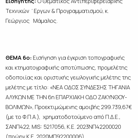
Εισηγητής:
Ο Θεματικός Αντιπεριφερειάρχης
Τεχνικών ΄Εργων & Προγραμματισμού, κ.
Γεώργιος Μάμαλος.
ΘΕΜΑ 6ο:
Εισήγηση για έγκριση τοπογραφικής
και κτηματογραφικής αποτύπωσης, προμελέτης
οδοποιίας και οριστικής γεωλογικής μελέτης της
μελέτης με τίτλο: «ΝΕΑ ΟΔΟΣ ΣΥΝΔΕΣΗΣ ΤΗΓΑΝΙΑ
ΑΛΥΚΩΝ ΜΕ ΤΗΝ 6η ΕΠΑΡΧΙΑΚΗ ΟΔΟ ΖΑΚΥΝΘΟΥ-
ΒΟΛΙΜΩΝ», Προεκτιμώμενης αμοιβής 299.739,67€
(με το Φ.Π.Α.), χρηματοδοτούμενο από Π.Δ.Ε.,
ΣΑΝΠ422, MIS: 5217056, Κ.Ε. 2023ΝΠ42200020
(πρώην Κ.Ε. 2020ΜΠ92200006).