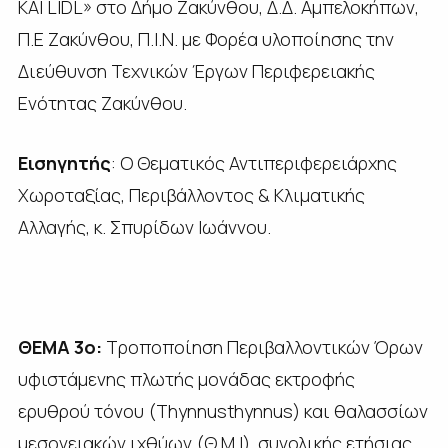
ΚΑΙ LIDL» στο Δήμο Ζακύνθου, Δ.Δ. Αμπελοκήπων,
Π.Ε Ζακύνθου, Π.Ι.Ν. με Φορέα υλοποίησης την
Διεύθυνση Τεχνικών Έργων Περιφερειακής
Ενότητας Ζακύνθου.
Εισηγητής
: Ο Θεματικός Αντιπεριφερειάρχης
Χωροταξίας, Περιβάλλοντος & Κλιματικής
Αλλαγής, κ. Σπυρίδων Ιωάννου.
ΘΕΜΑ 3
ο:
Τροποποίηση Περιβαλλοντικών Όρων
υφιστάμενης πλωτής μονάδας εκτροφής
ερυθρού τόνου (Thynnusthynnus) και θαλασσίων
μεσογειακών ιχθύων (Θ.Μ.Ι), συνολικής ετήσιας