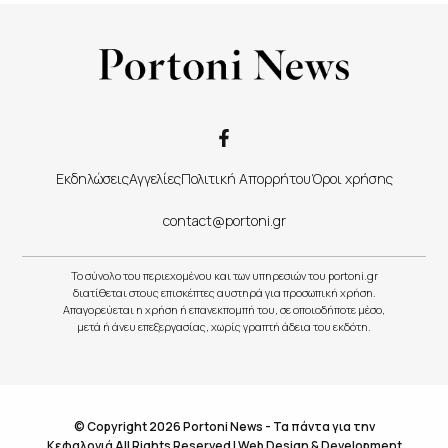
Εκδηλώσεις
Αγγελίες
Πολιτική Απορρήτου
Όροι χρήσης
contact@portoni.gr
Το σύνολο του περιεχομένου και των υπηρεσιών του portoni.gr
διατίθεται στους επισκέπτες αυστηρά για προσωπική χρήση.
Απαγορεύεται η χρήση ή επανεκπομπή του, σε οποιοδήποτε μέσο,
μετά ή άνευ επεξεργασίας, χωρίς γραπτή άδεια του εκδότη.
© Copyright 2026 Portoni News - Τα πάντα για την
Κεφαλονιά All Rights Reserved |
Web Design & Development