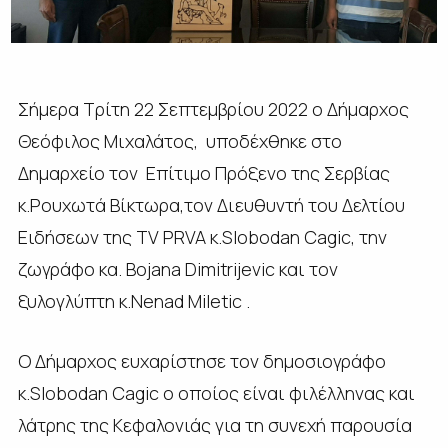
Σήμερα Τρίτη 22 Σεπτεμβρίου 2022 ο Δήμαρχος
Θεόφιλος Μιχαλάτος, υποδέχθηκε στο
Δημαρχείο τον Επίτιμο Πρόξενο της Σερβίας
κ.Ρουχωτά Βίκτωρα,τον Διευθυντή του Δελτίου
Ειδήσεων της ΤV PRVA κ.Slobodan Cagic, την
ζωγράφο κα. Bojana Dimitrijevic και τον
ξυλογλύπτη κ.Nenad Μiletic .
Ο Δήμαρχος ευχαρίστησε τον δημοσιογράφο
κ.Slobodan Cagic ο οποίος είναι φιλέλληνας και
λάτρης της Κεφαλονιάς για τη συνεχή παρουσία