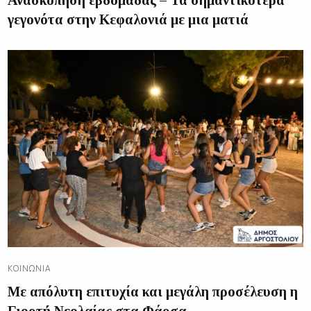
γεγονότα στην Κεφαλονιά με μια ματιά
ΚΟΙΝΩΝΊΑ
Με απόλυτη επιτυχία και μεγάλη προσέλευση η
Γιορτή Νεολαίας στα Φάρσα