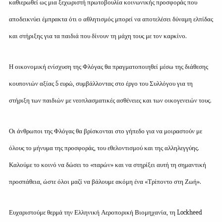
καθιερωθεί ως μια ξεχωριστή πρωτοβουλία κοινωνικής προσφοράς που
αποδεικνύει έμπρακτα ότι ο αθλητισμός μπορεί να αποτελέσει δύναμη ελπίδας
και στήριξης για τα παιδιά που δίνουν τη μάχη τους με τον καρκίνο.
Η οικονομική ενίσχυση της Φλόγας θα πραγματοποιηθεί μέσω της διάθεσης
κουπονιών αξίας 5 ευρώ, συμβάλλοντας στο έργο του Συλλόγου για τη
στήριξη των παιδιών με νεοπλασματικές ασθένειες και των οικογενειών τους.
Οι άνθρωποι της Φλόγας θα βρίσκονται στο γήπεδο για να μοιραστούν με
όλους το μήνυμα της προσφοράς, του εθελοντισμού και της αλληλεγγύης.
Καλούμε το κοινό να δώσει το «παρών» και να στηρίξει αυτή τη σημαντική
προσπάθεια, ώστε όλοι μαζί να βάλουμε ακόμη ένα «Τρίποντο στη Ζωή».
Ευχαριστούμε θερμά την Ελληνική Αεροπορική Βιομηχανία, τη Lockheed