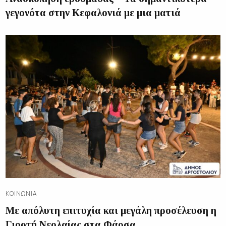
γεγονότα στην Κεφαλονιά με μια ματιά
ΚΟΙΝΩΝΊΑ
Με απόλυτη επιτυχία και μεγάλη προσέλευση η
Γιορτή Νεολαίας στα Φάρσα