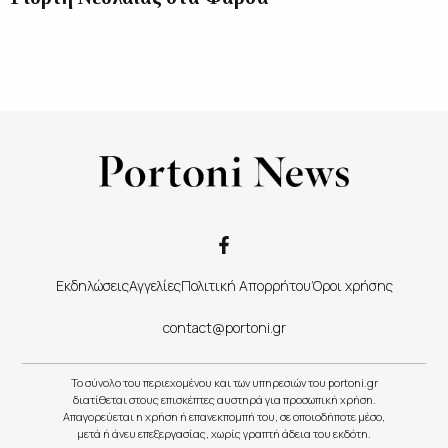
Εκδηλώσεις
Αγγελίες
Πολιτική Απορρήτου
Όροι χρήσης
contact@portoni.gr
Το σύνολο του περιεχομένου και των υπηρεσιών του portoni.gr
διατίθεται στους επισκέπτες αυστηρά για προσωπική χρήση.
Απαγορεύεται η χρήση ή επανεκπομπή του, σε οποιοδήποτε μέσο,
μετά ή άνευ επεξεργασίας, χωρίς γραπτή άδεια του εκδότη.