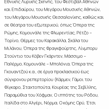
Εθνικής Λυρικής Σκηνής, του Φεστιβάλ Αθηνών
και Επιδαύρου, του Μεγάρου Μουσικής Αθηνών,
του Μεγάρου Μουσικής Θεσσαλονίκης, καθώς και
σε θέατρα του εξωτερικού, όπως Όπερα της
Ρώμης, Κομουνάλε της Φλωρεντίας, Ρέτζο –
Τορίνο, Θέρμες του Καρακάλλα, Σκάλα του
Μιλάνου, Όπερα της Φραγκφούρτης, Λίνμπορυ
Στούντιο του Κόβεν Γκάρντεν, Μάσσιμο –
Παλέρμο, Κομουνάλε – Μπολόνια, Όπερα της
Γκουαντζού κ.α., σε έργα προκλασικού έως
σύγχρονου ρεπερτορίου (Κάρμεν, Γάμοι του
Φίγκαρο, Σταχτοπούτα, Κουρέας της Σεβίλλης,
Παραμύθια του Χόφμαν, Ο ιππότης του Ρόδου,
Ιταλίδα στο Αλγέρι, Νόρμα, Ο κόμης Ορύ, Έτσι