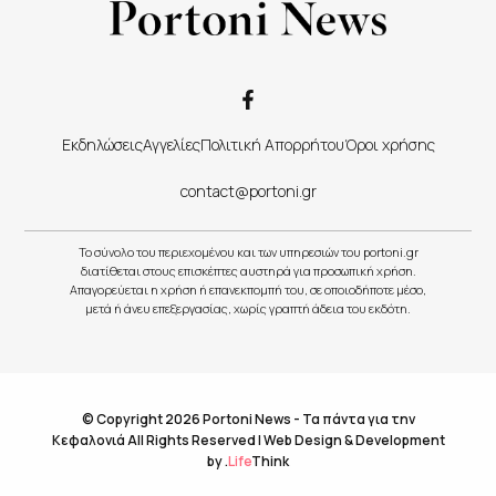
Εκδηλώσεις
Αγγελίες
Πολιτική Απορρήτου
Όροι χρήσης
contact@portoni.gr
Το σύνολο του περιεχομένου και των υπηρεσιών του portoni.gr
διατίθεται στους επισκέπτες αυστηρά για προσωπική χρήση.
Απαγορεύεται η χρήση ή επανεκπομπή του, σε οποιοδήποτε μέσο,
μετά ή άνευ επεξεργασίας, χωρίς γραπτή άδεια του εκδότη.
© Copyright 2026 Portoni News - Τα πάντα για την
Κεφαλονιά All Rights Reserved |
Web Design & Development
by
.
Life
Think