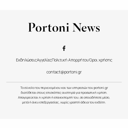
Εκδηλώσεις
Αγγελίες
Πολιτική Απορρήτου
Όροι χρήσης
contact@portoni.gr
Το σύνολο του περιεχομένου και των υπηρεσιών του portoni.gr
διατίθεται στους επισκέπτες αυστηρά για προσωπική χρήση.
Απαγορεύεται η χρήση ή επανεκπομπή του, σε οποιοδήποτε μέσο,
μετά ή άνευ επεξεργασίας, χωρίς γραπτή άδεια του εκδότη.