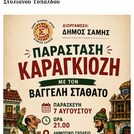
Στυλιανού Τυπάλδου