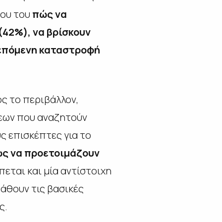
ου του
πώς να
(42%), να βρίσκουν
ν επόμενη καταστροφή
ος το περιβάλλον,
εων που αναζητούν
 επισκέπτες για το
ώς να προετοιμάζουν
εται και μία αντίστοιχη
μάθουν τις βασικές
ς.