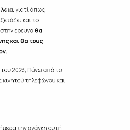
έλεια
, γιατί όπως
εξετάζει και το
 στην έρευνα
θα
ης και θα τους
ον.
του 2023; Πάνω από το
 κινητού τηλεφώνου και
σήμερα την ανάγκη αυτή