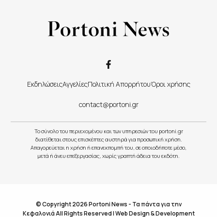
Εκδηλώσεις
Αγγελίες
Πολιτική Απορρήτου
Όροι χρήσης
contact@portoni.gr
Το σύνολο του περιεχομένου και των υπηρεσιών του portoni.gr
διατίθεται στους επισκέπτες αυστηρά για προσωπική χρήση.
Απαγορεύεται η χρήση ή επανεκπομπή του, σε οποιοδήποτε μέσο,
μετά ή άνευ επεξεργασίας, χωρίς γραπτή άδεια του εκδότη.
© Copyright 2026 Portoni News - Τα πάντα για την
Κεφαλονιά All Rights Reserved |
Web Design & Development