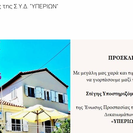
 της Σ.Υ.Δ. “ΥΠΕΡΙΩΝ”