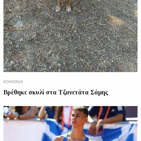
ΚΟΙΝΩΝΊΑ
Βρέθηκε σκυλί στα Τζανετάτα Σάμης