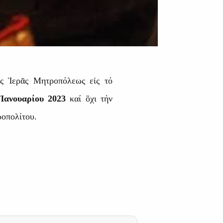
ς Ἱερᾶς Μητροπόλεως εἰς τό
 Ἰανουαρίου 2023
καί ὃχι τήν
ροπολίτου.