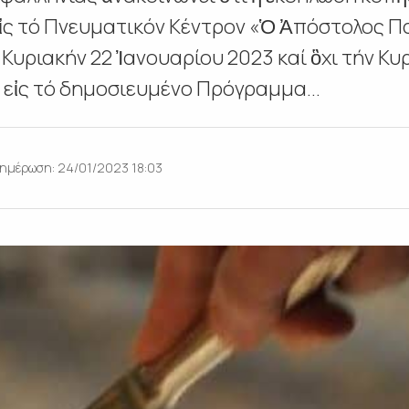
ἰς τό Πνευματικόν Κέντρον «Ὁ Ἀπόστολος Π
υριακήν 22 Ἰανουαρίου 2023 καί ὃχι τήν Κυ
 εἰς τό δημοσιευμένο Πρόγραμμα...
ημέρωση: 24/01/2023 18:03