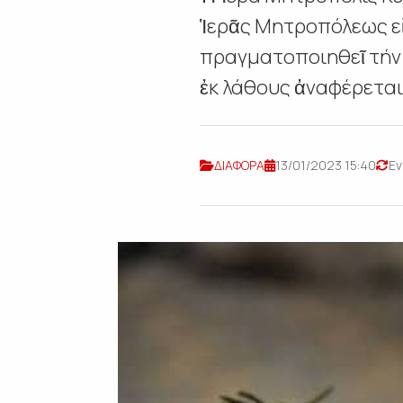
Ἱερᾶς Μητροπόλεως ε
πραγματοποιηθεῖ τήν Κ
ἐκ λάθους ἀναφέρεται
ΔΙΑΦΟΡΑ
13/01/2023 15:40
Εν