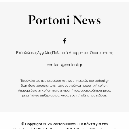
Εκδηλώσεις
Αγγελίες
Πολιτική Απορρήτου
Όροι χρήσης
contact@portoni.gr
Το σύνολο του περιεχομένου και των υπηρεσιών του portoni.gr
διατίθεται στους επισκέπτες αυστηρά για προσωπική χρήση.
Απαγορεύεται η χρήση ή επανεκπομπή του, σε οποιοδήποτε μέσο,
μετά ή άνευ επεξεργασίας, χωρίς γραπτή άδεια του εκδότη.
© Copyright 2026 Portoni News - Τα πάντα για την