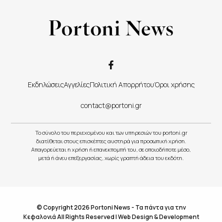
Εκδηλώσεις
Αγγελίες
Πολιτική Απορρήτου
Όροι χρήσης
contact@portoni.gr
Το σύνολο του περιεχομένου και των υπηρεσιών του portoni.gr
διατίθεται στους επισκέπτες αυστηρά για προσωπική χρήση.
Απαγορεύεται η χρήση ή επανεκπομπή του, σε οποιοδήποτε μέσο,
μετά ή άνευ επεξεργασίας, χωρίς γραπτή άδεια του εκδότη.
© Copyright 2026 Portoni News - Τα πάντα για την
Κεφαλονιά All Rights Reserved |
Web Design & Development