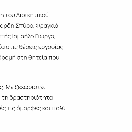
η του Διοικητικού
άρδη Σπύρο, Φραγκιά
οπής Ισμαήλο Γιώργο,
α στις θέσεις εργασίας
αδρομή στη θητεία που
ής. Με ξεχωριστές
αι τη δραστηριότητα
ές τις όμορφες και πολύ