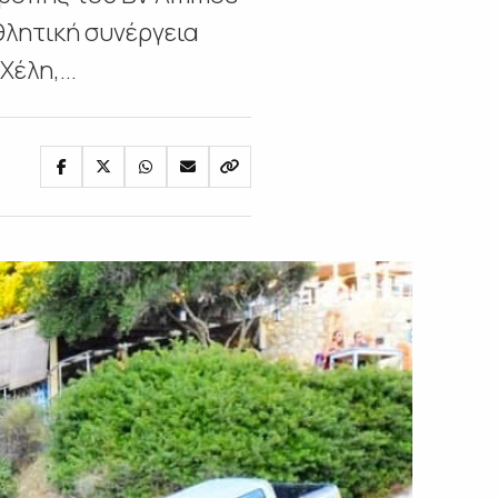
θλητική συνέργεια
έλη,...