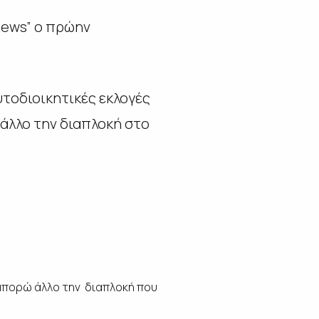
News” ο πρώην
υτοδιοικητικές εκλογές
 άλλο την διαπλοκή στο
 μπορώ άλλο την διαπλοκή που