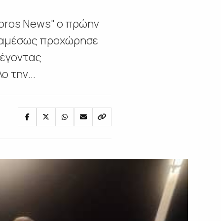
Poros News" ο πρώην
ς αμέσως προχώρησε
λέγοντας
 την...