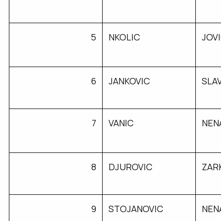
5
NKOLIC
JOV
6
JANKOVIC
SLA
7
VANIC
NEN
8
DJUROVIC
ZAR
9
STOJANOVIC
NEN