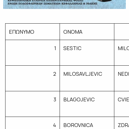
ΕΠΩΝΥΜΟ
ΟΝΟΜΑ
1
SESTIC
MIL
2
MILOSAVLJEVIC
NED
3
BLAGOJEVIC
CVI
4
BOROVNICA
ZDR