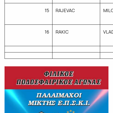
15
RAJEVAC
MIL
16
RAKIC
VLA