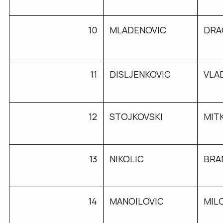
10
MLADENOVIC
DRA
11
DISLJENKOVIC
VLA
12
STOJKOVSKI
MIT
13
NIKOLIC
BRA
14
MANOILOVIC
MIL