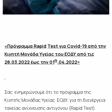
«Πρόγραμμα
Rapid
Test
για
Covid
-19 από την
Κινητή Μονάδα Υγείας του ΕΟΔΥ από τις
η
28.03.2022 έως την 01
.04.2022»
Σας ενημερώνουμε ότι το πρόγραμμα της
K
ινητής Μονάδας Υγείας ΕΟΔΥ, για τη διενέργεια
ταχείας ανίχνευσης αντιγόνου (
Rapid
Test
)