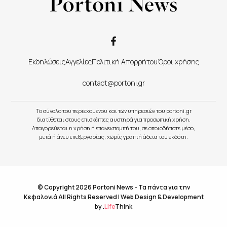
Εκδηλώσεις
Αγγελίες
Πολιτική Απορρήτου
Όροι χρήσης
contact@portoni.gr
Το σύνολο του περιεχομένου και των υπηρεσιών του portoni.gr
διατίθεται στους επισκέπτες αυστηρά για προσωπική χρήση.
Απαγορεύεται η χρήση ή επανεκπομπή του, σε οποιοδήποτε μέσο,
μετά ή άνευ επεξεργασίας, χωρίς γραπτή άδεια του εκδότη.
© Copyright 2026 Portoni News - Τα πάντα για την
Κεφαλονιά All Rights Reserved |
Web Design & Development
by
.
Life
Think