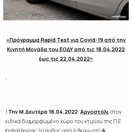
«Πρόγραμμα
Rapid
Test για
Covid-19 από την
Κινητή Μονάδα του ΕΟΔΥ από τις 18.04.2022
έως τις 22.04.2022»
1.
Την Μ.Δευτέρα 18.04.2022
Αργοστόλι
στον
ειδικά διαμορφωμένο χώρο του κτιρίου της Π.Ε
Κεφαλληνίας (είσοδος από Λ.Βεργωτή)
&