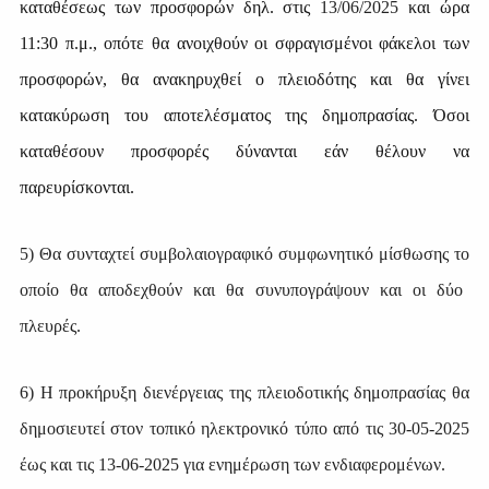
καταθέσεως τ
ω
ν προσφορ
ώ
ν δηλ. στις
13/06/2025
και
ώ
ρα
11:30 π.μ., οπότε θα
α
νοιχθο
ύ
ν ο
ι
σφραγισμένοι φάκελοι τ
ω
ν
προσφορ
ώ
ν, θα
α
νακηρυχθε
ί
ο πλειοδότης και θα γίνει
κατακύρωση το
υ αποτελέσματος της δημοπρασίας
.
Ό
σοι
καταθέσουν προσφορές δύνανται
εά
ν θέλουν να
παρευρίσκονται.
5) Θα συνταχτεί συμβολαιογραφικό σ
υμφωνητικό
μίσθωσης
το
ο
πο
ίο
θα
α
ποδεχθο
ύ
ν
και
θα
συνυπογράψουν
και
ο
ι
δύο
πλευρές
.
6) Η προκήρυξη διενέργειας της πλειοδοτικής δημοπρασίας θα
δημοσιευτεί
στον
τοπικό η
λεκτρονικό
τύπο
από τις 30-05-2025
έ
ως
και
τις 13-06-2025 για ε
νημέρωση
τ
ω
ν
ε
νδιαφερομένων
.