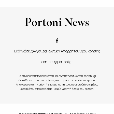
Εκδηλώσεις
Αγγελίες
Πολιτική Απορρήτου
Όροι χρήσης
contact@portoni.gr
Το σύνολο του περιεχομένου και των υπηρεσιών του portoni.gr
διατίθεται στους επισκέπτες αυστηρά για προσωπική χρήση.
Απαγορεύεται η χρήση ή επανεκπομπή του, σε οποιοδήποτε μέσο,
μετά ή άνευ επεξεργασίας, χωρίς γραπτή άδεια του εκδότη.