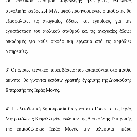
και αιολικού σταθμού παραγωγής ηλεκτρικής ενέργειας
συνολικής ισχύος 2,4
MW
, αφού προηγουμένως ο μισθωτής θα
εξασφαλίσει τις αναγκαίες άδειες και εγκρίσεις για την
εγκατάσταση του αιολικού σταθμού και τις αναγκαίες άδειες
οικοδομής για κάθε οικοδομική εργασία από τις αρμόδιες
Υπηρεσίες.
3) Οι
ό
ποιες τεχνικές παρεμβάσεις που
α
παιτο
ύ
νται στο μίσθιο
ακίνητ
ο
, θα γίνονται κατόπιν γραπτ
ή
ς
έ
γκρισης της Διοικούσης
Επιτροπής της Ιεράς Μονής.
4)
Η
πλειοδοτική δημοπρασία θα γίνει στα Γραφε
ί
α τ
η
ς
Ι
ερ
ά
ς
Μητροπόλεως Κεφαλληνίας ενώπιον της Διοικούσης Επιτροπής
της εκμισθώτριας Ιεράς Μονής την τελευταία
η
μέρα