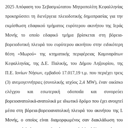
2025 Απόφαση του Σεβασμιώτατου Μητροπολίτη Κεφαλληνίας
προκηρύσσει τη διενέργεια πλειοδοτικής δημοπρασίας για την
εκμίσθωση εδαφικού τμήματος ευρύτερου ακινήτου της Ιεράς
Μονής το οποίο εδαφικό τμήμα βρίσκεται στη βόρεια-
βορειοδυτική πλευρά του ευρύτερου ακινήτου στην ειδικότερη
θέση «Μωρού» της κτηματικής περιφέρειας Καμιναράτων
Κεφαλληνίας, της Δ.Ε. Παλικής, του Δήμου Ληξουρίου, της
Π.Ε. Ιονίων Νήσων, εμβαδού 17.017,19 τ.μ. που περιέχει τρεις
(3) ανεμογεννήτριες (συνολικής ισχύος 2,4
MW
), έναν οικίσκο
ελέγχου και εσωτερική οδοποιΐα και συνορεύει
βορειοανατολικά-ανατολικά με ιδιωτικό δρόμο που έχει ανοιχτεί
μέσα στη βόρεια-βορειοανατολική πλευρά του ακινήτου της Ι.
Μονής, ο οποίος είναι διαμορφωμένος σαν διακλάδωση του