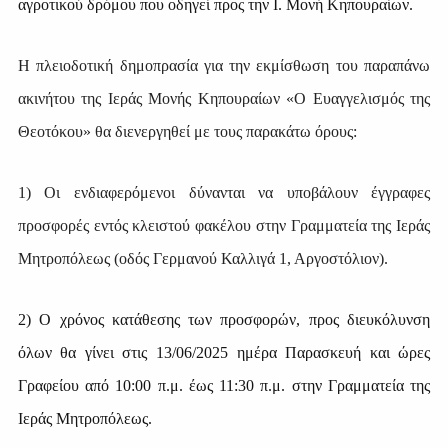
αγροτικού δρόμου που οδηγεί προς την I. Μονή Κηπουραίων.
Η πλειοδοτική δημοπρασία για την εκμίσθωση του παραπάνω
ακινήτου της Ιεράς Μονής Κηπουραίων «Ο Ευαγγελισμός της
Θεοτόκου» θα διενεργηθεί με τους παρακάτω όρους:
1) Οι ε
νδιαφερόμενοι
δύνανται
να
υ
ποβάλουν
έγγραφες
προσφορές ε
ντός
κλειστο
ύ
φακέλου
στην
Γραμματεία
τ
η
ς
Ι
ερ
ά
ς
Μητροπόλεως
(ο
δός
Γερμανο
ύ
Καλλιγ
ά 1, Α
ργοστόλιον
).
2)
Ο
χρόνος κατάθεσης τ
ω
ν προσφορ
ώ
ν, προς διευκόλυνση
ό
λων θα γίνει στις 13/06/2025 ημέρα Παρασκευή και ώρες
Γραφείου
α
πό 10:00 π.μ.
έ
ως 11:30 π.μ. στην Γραμματεία τ
η
ς
Ι
ερ
ά
ς Μητροπόλεως.