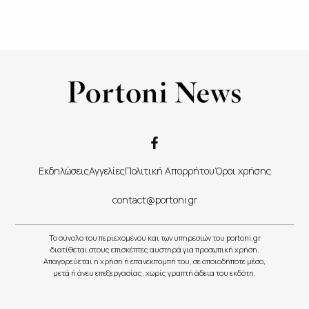
Εκδηλώσεις
Αγγελίες
Πολιτική Απορρήτου
Όροι χρήσης
contact@portoni.gr
Το σύνολο του περιεχομένου και των υπηρεσιών του portoni.gr
διατίθεται στους επισκέπτες αυστηρά για προσωπική χρήση.
Απαγορεύεται η χρήση ή επανεκπομπή του, σε οποιοδήποτε μέσο,
μετά ή άνευ επεξεργασίας, χωρίς γραπτή άδεια του εκδότη.