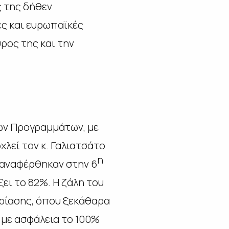
ς της δήθεν
ές και ευρωπαϊκές
ρος της και την
ών Προγραμμάτων, με
λεί τον κ. Γαλιατσάτο
η
υ αναφέρθηκαν στην 6
ει το 82%. Η ζάλη του
ρίασης, όπου ξεκάθαρα
 με ασφάλεια το 100%