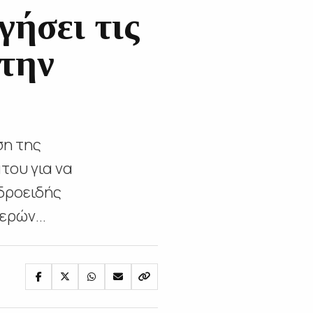
γήσει τις
 την
ση της
του για να
νδροειδής
ρών...