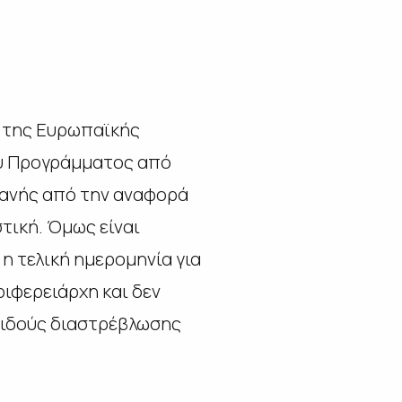
ι της Ευρωπαϊκής
ου Προγράμματος από
οφανής από την αναφορά
τική. Όμως είναι
 η τελική ημερομηνία για
ριφερειάρχη και δεν
οειδούς διαστρέβλωσης