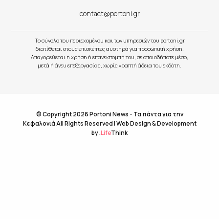
contact@portoni.gr
Το σύνολο του περιεχομένου και των υπηρεσιών του portoni.gr
διατίθεται στους επισκέπτες αυστηρά για προσωπική χρήση.
Απαγορεύεται η χρήση ή επανεκπομπή του, σε οποιοδήποτε μέσο,
μετά ή άνευ επεξεργασίας, χωρίς γραπτή άδεια του εκδότη.
© Copyright 2026 Portoni News - Τα πάντα για την
Κεφαλονιά All Rights Reserved |
Web Design & Development
by
.
Life
Think