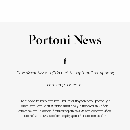
Εκδηλώσεις
Αγγελίες
Πολιτική Απορρήτου
Όροι χρήσης
contact@portoni.gr
Το σύνολο του περιεχομένου και των υπηρεσιών του portoni.gr
διατίθεται στους επισκέπτες αυστηρά για προσωπική χρήση.
Απαγορεύεται η χρήση ή επανεκπομπή του, σε οποιοδήποτε μέσο,
μετά ή άνευ επεξεργασίας, χωρίς γραπτή άδεια του εκδότη.