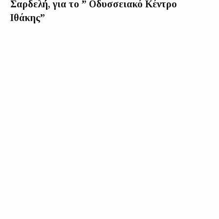
Σαρδελή, για το ” Οδυσσειακό Κέντρο
Ιθάκης”