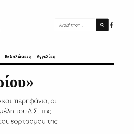
Εκδηλώσεις
Αγγελίες
ρίου»
 και περηφάνια, οι
μέλη του Δ.Σ. της
 του εορτασμού της