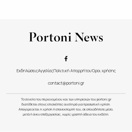
Εκδηλώσεις
Αγγελίες
Πολιτική Απορρήτου
Όροι χρήσης
contact@portoni.gr
Το σύνολο του περιεχομένου και των υπηρεσιών του portoni.gr
διατίθεται στους επισκέπτες αυστηρά για προσωπική χρήση.
Απαγορεύεται η χρήση ή επανεκπομπή του, σε οποιοδήποτε μέσο,
μετά ή άνευ επεξεργασίας, χωρίς γραπτή άδεια του εκδότη.