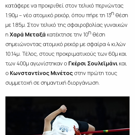
κατάφερε να προκριθεί στον τελικό περνώντας
η
1.90μ – νέο ατομικό ρεκόρ, όπου πήρε τη 13
θέση
με 1.85μ. Στον τελικό της σφαιροβολίας γυναικών
η
η
Χαρά Μεταξά
κατέκτησε την 10
θέση
σημειώνοντας ατομικό ρεκόρ με σφαίρα 4 κιλών
10.14μ. Τέλος, στους προκριματικούς των 60μ και
των 400μ αγωνίστηκαν ο
Γκέρσι Σουλεϊμάνι
και
ο
Κωνσταντίνος Μινέτος
στην πρώτη τους
συμμετοχή σε σημαντική διοργάνωση.