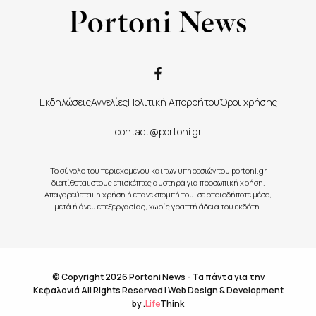
Εκδηλώσεις
Αγγελίες
Πολιτική Απορρήτου
Όροι χρήσης
contact@portoni.gr
Το σύνολο του περιεχομένου και των υπηρεσιών του portoni.gr
διατίθεται στους επισκέπτες αυστηρά για προσωπική χρήση.
Απαγορεύεται η χρήση ή επανεκπομπή του, σε οποιοδήποτε μέσο,
μετά ή άνευ επεξεργασίας, χωρίς γραπτή άδεια του εκδότη.
© Copyright 2026 Portoni News - Τα πάντα για την
Κεφαλονιά All Rights Reserved |
Web Design & Development
by
.
Life
Think