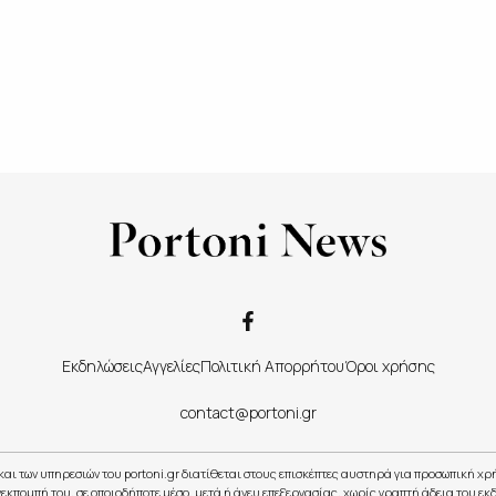
Εκδηλώσεις
Αγγελίες
Πολιτική Απορρήτου
Όροι χρήσης
contact@portoni.gr
και των υπηρεσιών του portoni.gr διατίθεται στους επισκέπτες αυστηρά για προσωπική χ
εκπομπή του, σε οποιοδήποτε μέσο, μετά ή άνευ επεξεργασίας, χωρίς γραπτή άδεια του εκ