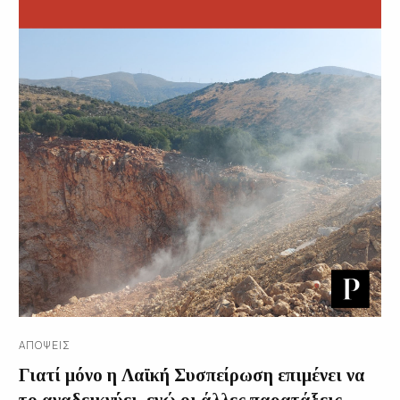
ΑΠΌΨΕΙΣ
Γιατί μόνο η Λαϊκή Συσπείρωση επιμένει να
το αναδεικνύει, ενώ οι άλλες παρατάξεις