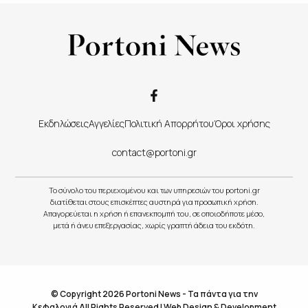
Εκδηλώσεις
Αγγελίες
Πολιτική Απορρήτου
Όροι χρήσης
contact@portoni.gr
Το σύνολο του περιεχομένου και των υπηρεσιών του portoni.gr
διατίθεται στους επισκέπτες αυστηρά για προσωπική χρήση.
Απαγορεύεται η χρήση ή επανεκπομπή του, σε οποιοδήποτε μέσο,
μετά ή άνευ επεξεργασίας, χωρίς γραπτή άδεια του εκδότη.
© Copyright 2026 Portoni News - Τα πάντα για την
Κεφαλονιά All Rights Reserved |
Web Design & Development